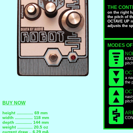
THE CONT
on the right 
the pitch of
OCTAVE UP m
adjusts the s
MODES OF
NO
KNOB
pitc
OC
a na
the 
OC
nast
pitc
BUY NOW
AR
height .............. 69 mm
width ............... 118 mm
CONT
depth .............. 144 mm
weight ............. 20.5 oz
current draw .. 6.29 mA