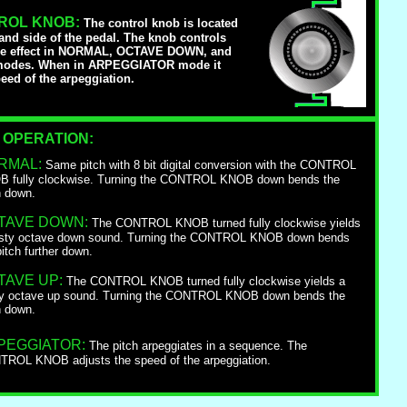
ROL KNOB:
The control knob is located
hand side of the pedal. The knob controls
 the effect in NORMAL, OCTAVE DOWN, and
odes. When in ARPEGGIATOR mode it
peed of the arpeggiation.
 OPERATION:
RMAL:
Same pitch with 8 bit digital conversion with the CONTROL
 fully clockwise. Turning the CONTROL KNOB down bends the
h down.
TAVE DOWN:
The CONTROL KNOB turned fully clockwise yields
sty octave down sound. Turning the CONTROL KNOB down bends
pitch further down.
TAVE UP:
The CONTROL KNOB turned fully clockwise yields a
y octave up sound. Turning the CONTROL KNOB down bends the
h down.
PEGGIATOR:
The pitch arpeggiates in a sequence. The
ROL KNOB adjusts the speed of the arpeggiation.