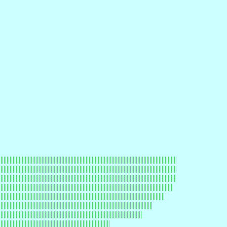
|||||||||||||||||||||||||||||||||||||||||||||||||||||||||||||||||||||||||||||||||||||||||||||||||||||||||||||||||||||
|||||||||||||||||||||||||||||||||||||||||||||||||||||||||||||||||||||||||||||||||||||||||||||||||||||||||||||||||||||
||||||||||||||||||||||||||||||||||||||||||||||||||||||||||||||||||||||||||||||||||||||||||||||||||||||||||||||||||||
||||||||||||||||||||||||||||||||||||||||||||||||||||||||||||||||||||||||||||||||||||||||||||||||||||||||||||||||||
|||||||||||||||||||||||||||||||||||||||||||||||||||||||||||||||||||||||||||||||||||||||||||||||||||||||||||||
|||||||||||||||||||||||||||||||||||||||||||||||||||||||||||||||||||||||||||||||||||||||||||||||||||||
||||||||||||||||||||||||||||||||||||||||||||||||||||||||||||||||||||||||||||||||||||||||||||||
|||||||||||||||||||||||||||||||||||||||||||||||||||||||||||||||||||||||||