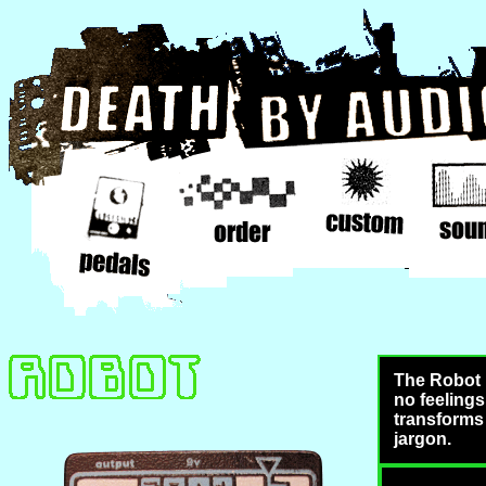
The Robot i
no feelings
transforms 
jargon.